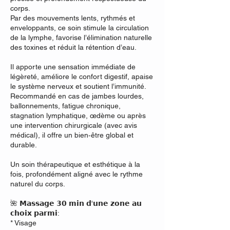
m
corps.
i
Par des mouvements lents, rythmés et
n
enveloppants, ce soin stimule la circulation
de la lymphe, favorise l’élimination naturelle
des toxines et réduit la rétention d’eau.
Il apporte une sensation immédiate de
légèreté, améliore le confort digestif, apaise
le système nerveux et soutient l’immunité.
Recommandé en cas de jambes lourdes,
ballonnements, fatigue chronique,
stagnation lymphatique, œdème ou après
une intervention chirurgicale (avec avis
médical), il offre un bien‑être global et
durable.
Un soin thérapeutique et esthétique à la
fois, profondément aligné avec le rythme
naturel du corps.
🌺 𝗠𝗮𝘀𝘀𝗮𝗴𝗲 𝟯𝟬 𝗺𝗶𝗻 𝗱'𝘂𝗻𝗲 𝘇𝗼𝗻𝗲 𝗮𝘂
𝗰𝗵𝗼𝗶𝘅 𝗽𝗮𝗿𝗺𝗶:
* Visage