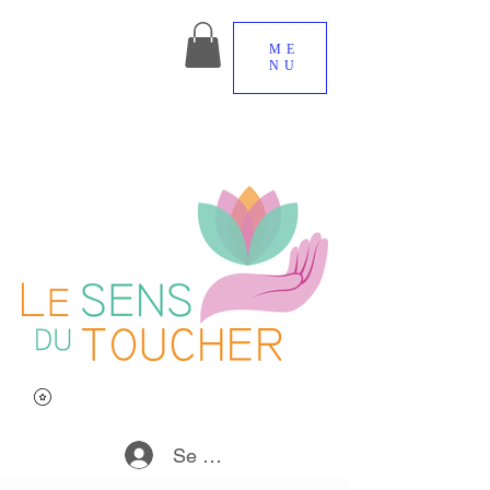
ME
NU
Se connecter