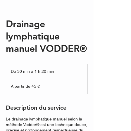
Drainage
lymphatique
manuel VODDER®
De 30 min à 1 h 20 min
D
e
À
3
partir
À partir de 45 €
de
0
45
m
euros
i
n
Description du service
à
1
Le drainage lymphatique manuel selon la
2
méthode Vodder® est une technique douce,
0
précise et profondément respectueuse du