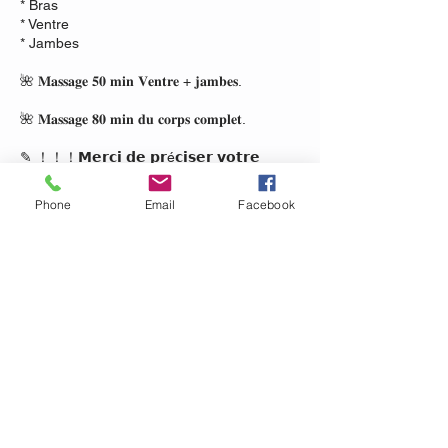
* Bras
* Ventre
* Jambes
🌺 𝐌𝐚𝐬𝐬𝐚𝐠𝐞 𝟓𝟎 𝐦𝐢𝐧 𝐕𝐞𝐧𝐭𝐫𝐞 + 𝐣𝐚𝐦𝐛𝐞𝐬.
🌺 𝐌𝐚𝐬𝐬𝐚𝐠𝐞 𝟖𝟎 𝐦𝐢𝐧 𝐝𝐮 𝐜𝐨𝐫𝐩𝐬 𝐜𝐨𝐦𝐩𝐥𝐞𝐭.
✎ ！！！𝗠𝗲𝗿𝗰𝗶 𝗱𝗲 𝗽𝗿é𝗰𝗶𝘀𝗲𝗿 𝘃𝗼𝘁𝗿𝗲
𝗰𝗵𝗼𝗶𝘅 𝗮𝘂 𝗺𝗼𝗺𝗲𝗻𝘁 𝗱𝗲 𝘃𝗼𝘁𝗿𝗲
𝗿é𝘀𝗲𝗿𝘃𝗮𝘁𝗶𝗼𝗻 ！！！ ✎
Phone
Email
Facebook
l
Politique d'annulation
Pour annuler ou reporter, merci de me
contacter au moins 24h à l'avance.