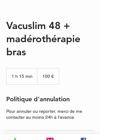
Vacuslim 48 +
madérothérapie
bras
100
euros
1 h 15 min
1
100 €
1
5
m
Politique d'annulation
i
n
Pour annuler ou reporter, merci de me
contacter au moins 24h à l'avance.