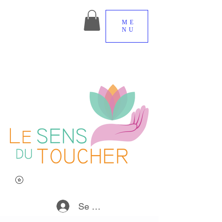
ME
NU
Se connecter