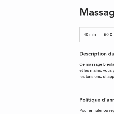
Massage
50
euros
40 min
4
50 €
0
m
i
Description du
n
Ce massage bienfais
et les mains, vous 
les tensions, et ap
Politique d'an
Pour annuler ou re